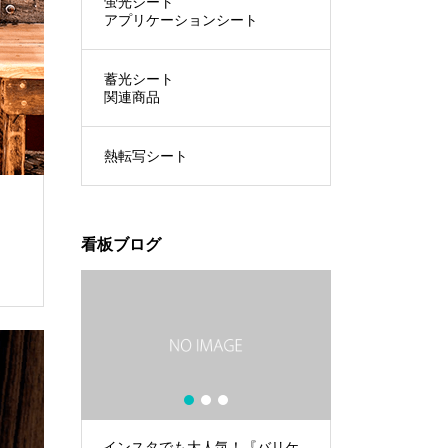
蛍光シート
アプリケーションシート
蓄光シート
関連商品
熱転写シート
看板ブログ
1
2
3
グシート
インスタでも大人気！『バリケ
A4サイズのカ