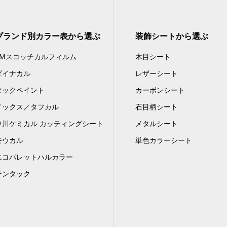
ブランド別カラー表から選ぶ
装飾シートから選ぶ
3Mスコッチカルフィルム
木目シート
ダイナカル
レザーシート
タックペイント
カーボンシート
ノックス／タフカル
石目柄シート
中川ケミカル カッティングシート
メタルシート
モウカル
単色カラーシート
エコパレットハルカラー
テンタック