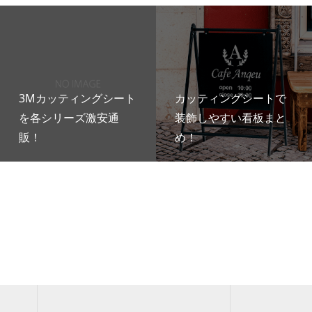
3Mカッティングシート
カッティングシートで
を各シリーズ激安通
装飾しやすい看板まと
販！
め！
！