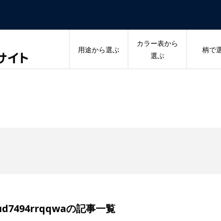
カラー表から
用途から選ぶ
柄で
選ぶ
uud7494rrqqwaの記事一覧