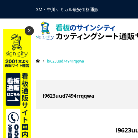
3M・中川ケミカル最安価格通販
x
l9623uud7494rrqqwa
l9623uud7494rrqqwa
l9623