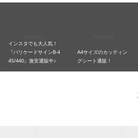
インスタでも大人気！
『バリケードサインB-4
A4サイズのカッティン
45/440』激安通販中♪
グシート通販！